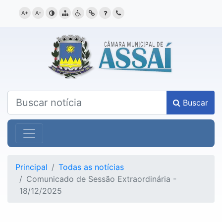
A+
A-
contraste
mapa
acessibilidade
link
dúvida
contato
Buscar
Principal
Todas as notícias
Comunicado de Sessão Extraordinária -
18/12/2025